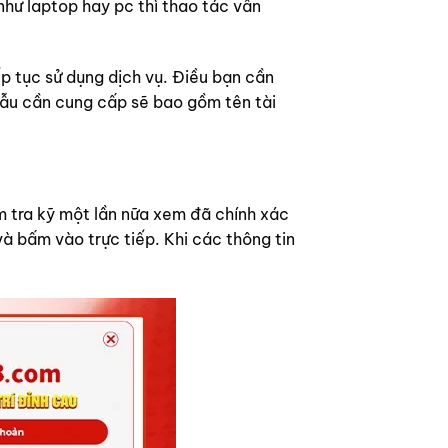
hư laptop hay pc thì thao tác vẫn
p tục sử dụng dịch vụ. Điều bạn cần
 mẫu cần cung cấp sẽ bao gồm tên tài
ểm tra kỹ một lần nữa xem đã chính xác
à bấm vào trực tiếp. Khi các thông tin