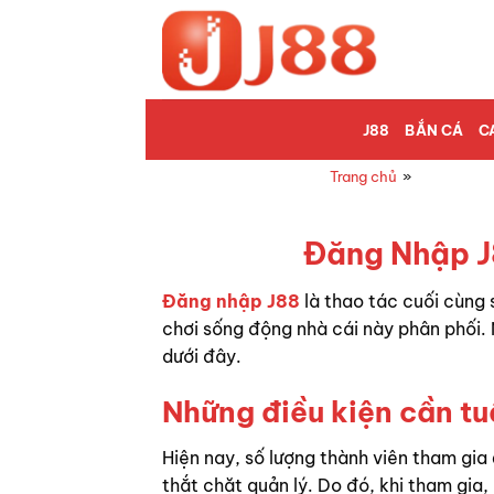
Bỏ
qua
nội
dung
J88
BẮN CÁ
C
Trang chủ
»
Đăng Nhập
Đăng Nhập J
Đăng nhập J88
là thao tác cuối cùng 
chơi sống động nhà cái này phân phối. 
dưới đây.
Những điều kiện cần tu
Hiện nay, số lượng thành viên tham gia
thắt chặt quản lý. Do đó, khi tham gia,