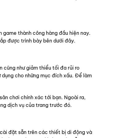
h game thành công hàng đầu hiện nay.
ắp được trình bày bên dưới đây.
 cũng như giảm thiểu tối đa rủi ro
 sử dụng cho những mục đích xấu. Để làm
sân chơi chính xác tới bạn. Ngoài ra,
ng dịch vụ của trang trước đó.
cài đặt sẵn trên các thiết bị di động và