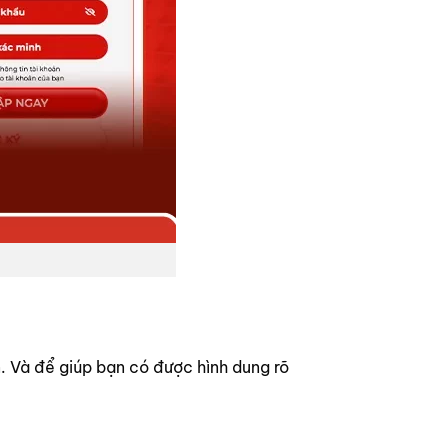
n. Và để giúp bạn có được hình dung rõ