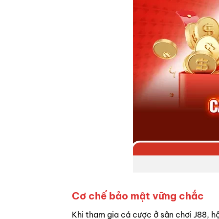
Cơ chế bảo mật vững chắc
Khi tham gia cá cược ở sân chơi J88, h