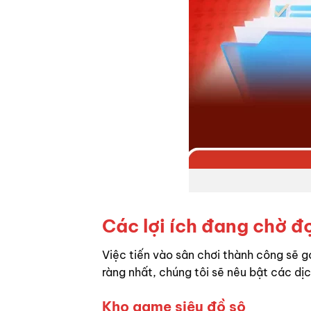
Các lợi ích đang chờ đ
Việc tiến vào sân chơi thành công sẽ g
ràng nhất, chúng tôi sẽ nêu bật các dị
Kho game siêu đồ sộ