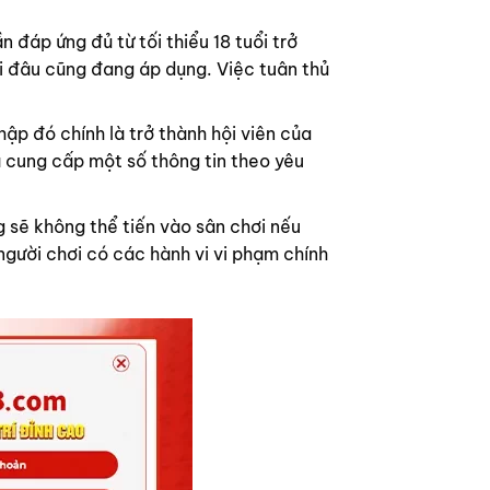
 đáp ứng đủ từ tối thiểu 18 tuổi trở
i đâu cũng đang áp dụng. Việc tuân thủ
ập đó chính là trở thành hội viên của
à cung cấp một số thông tin theo yêu
 sẽ không thể tiến vào sân chơi nếu
người chơi có các hành vi vi phạm chính