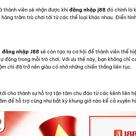
 thành viên sẽ nhận được khi
đăng nhập j88
đó chính là 
 hàng trăm trò chơi tới từ các thể loại khác nhau. Điển hì
,
đăng nhập J88
sẽ còn tạo ra cơ hội để thành viên thể h
ự động trong mỗi trò chơi. Với ưu thế này, bạn không chỉ 
hậm chí đã trở nên giàu có nhờ những chiến thắng liên tục.
ới cho thành sự hỗ trợ tận tâm chu đáo từ các kênh liên h
năm để hỗ trợ cũng như bất kỳ khung giờ nào kể cả xuyên h