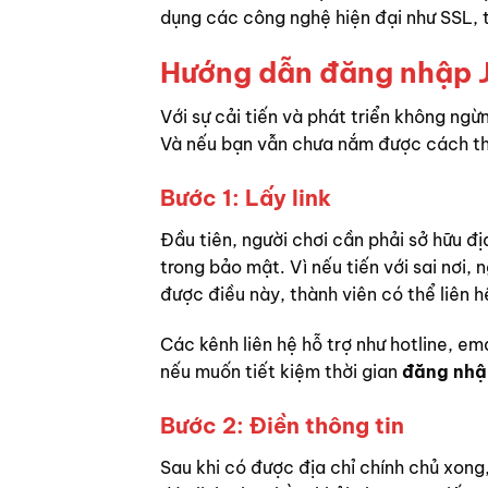
dụng các công nghệ hiện đại như SSL, 
Hướng dẫn đăng nhập J
Với sự cải tiến và phát triển không ngừ
Và nếu bạn vẫn chưa nắm được cách tha
Bước 1: Lấy link
Đầu tiên, người chơi cần phải sở hữu đị
trong bảo mật. Vì nếu tiến với sai nơi
được điều này, thành viên có thể liên
Các kênh liên hệ hỗ trợ như hotline, em
nếu muốn tiết kiệm thời gian
đăng nhậ
Bước 2: Điền thông tin
Sau khi có được địa chỉ chính chủ xong,