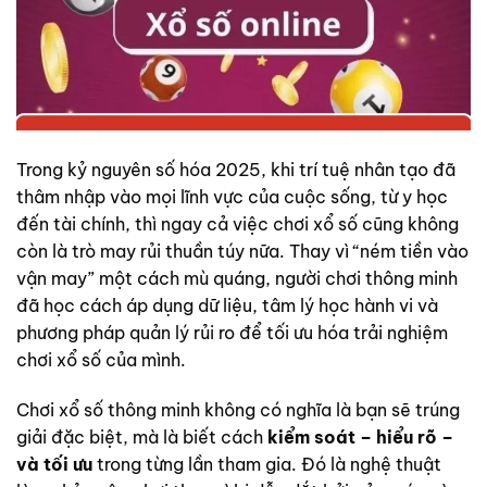
Trong kỷ nguyên số hóa 2025, khi trí tuệ nhân tạo đã
thâm nhập vào mọi lĩnh vực của cuộc sống, từ y học
đến tài chính, thì ngay cả việc chơi xổ số cũng không
còn là trò may rủi thuần túy nữa. Thay vì “ném tiền vào
vận may” một cách mù quáng, người chơi thông minh
đã học cách áp dụng dữ liệu, tâm lý học hành vi và
phương pháp quản lý rủi ro để tối ưu hóa trải nghiệm
chơi xổ số của mình.
Chơi xổ số thông minh không có nghĩa là bạn sẽ trúng
giải đặc biệt, mà là biết cách
kiểm soát – hiểu rõ –
và tối ưu
trong từng lần tham gia. Đó là nghệ thuật