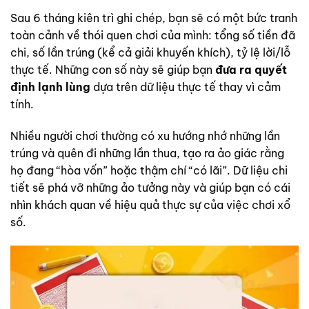
Sau 6 tháng kiên trì ghi chép, bạn sẽ có một bức tranh
toàn cảnh về thói quen chơi của mình: tổng số tiền đã
chi, số lần trúng (kể cả giải khuyến khích), tỷ lệ lời/lỗ
thực tế. Những con số này sẽ giúp bạn
đưa ra quyết
định lạnh lùng
dựa trên dữ liệu thực tế thay vì cảm
tính.
Nhiều người chơi thường có xu hướng nhớ những lần
trúng và quên đi những lần thua, tạo ra ảo giác rằng
họ đang “hòa vốn” hoặc thậm chí “có lãi”. Dữ liệu chi
tiết sẽ phá vỡ những ảo tưởng này và giúp bạn có cái
nhìn khách quan về hiệu quả thực sự của việc chơi xổ
số.