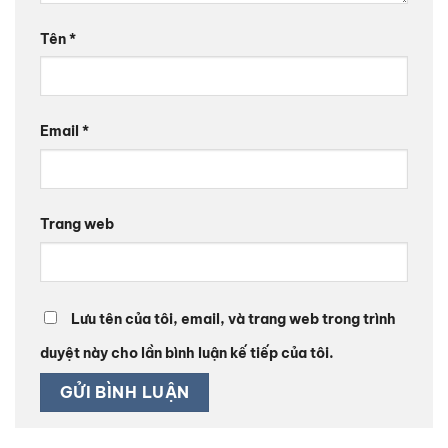
Tên
*
Email
*
Trang web
Lưu tên của tôi, email, và trang web trong trình
duyệt này cho lần bình luận kế tiếp của tôi.