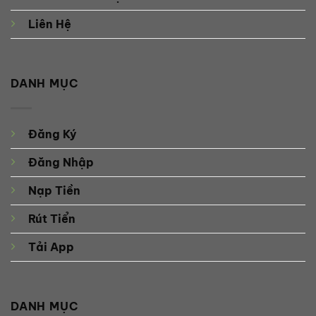
Liên Hệ
DANH MỤC
Đăng Ký
Đăng Nhập
Nạp Tiền
Rút Tiển
Tải App
DANH MỤC