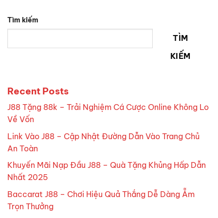
Tìm kiếm
TÌM
KIẾM
Recent Posts
J88 Tặng 88k – Trải Nghiệm Cá Cược Online Không Lo
Về Vốn
Link Vào J88 – Cập Nhật Đường Dẫn Vào Trang Chủ
An Toàn
Khuyến Mãi Nạp Đầu J88 – Quà Tặng Khủng Hấp Dẫn
Nhất 2025
Baccarat J88 – Chơi Hiệu Quả Thắng Dễ Dàng Ẵm
Trọn Thưởng